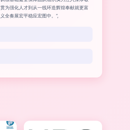
下贯为强化人才到从一线环造辉煌奉献就更富
全奏展宏平稳应宏图中。”,