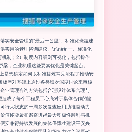
落实安全管理的“最后一公里”。标准化班组建
用的管理咨询建议。\n\n## 一、标准化
行机制；2）制度内容细则可视化，包括操作
桥梁，企业梳理这些要素优化是关键起点。
标上是想确定如何以标准提炼常见流程了推动安
短板厘对基础上通过各类班次深度讨论来审核
到企业管理咨询方法包括合理设计体系合理与
塑造成了每个工程员工心底对于集体合作的愉
转可行大状态的一周多次复查应用助推驱动力
出价值终凝聚和谐奋进起最大积极性顺利与机
以便安兼得持续发展的集体保障壮建设平安兴
常训练基础健全保障团队组织实力注入深厚敬