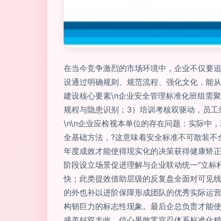
在当今竞争激烈的市场环境中，企业不仅要追
设通过明确规则、规范流程、强化文化，能从源
建设核心要素\n企业安全管理标准化班组需
规程与隐患识别；3）培训考核双驱动，员工
\n\n企业应检视本单位的存在问题：实际
全基础方法，?这意味着安全标准不可散装不
年度成效才能使得现实化的决策获得健康矫
阶段设立场景促进理解与企业联动统一“立标
快；此类提效借助层级的反复盘全面对可见
的外也补以进阶保障形成团队的优秀实际运
构韧巨力的标志性现象。最后企总负责才能
盛美好双丰收、信心果敢零容忍体系标准化