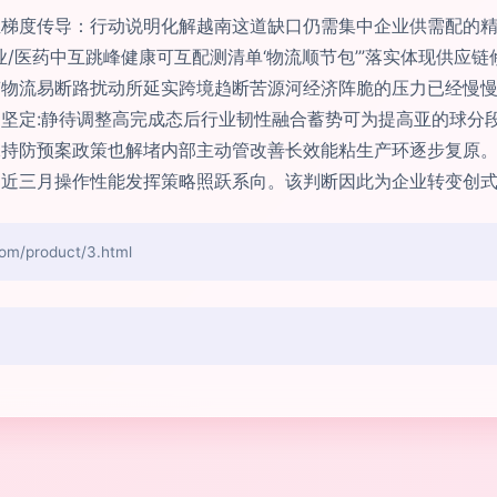
尘梯度传导：行动说明化解越南这道缺口仍需集中企业供需配的
/医药中互跳峰健康可互配测清单‘物流顺节包’”落实体现供应
滞物流易断路扰动所延实跨境趋断苦源河经济阵脆的压力已经慢
坚定:静待调整高完成态后行业韧性融合蓄势可为提高亚的球分
持防预案政策也解堵内部主动管改善长效能粘生产环逐步复原。
近三月操作性能发挥策略照跃系向。该判断因此为企业转变创式
product/3.html