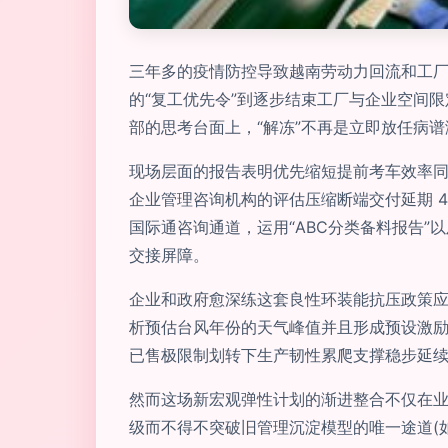
三年多的疫情防控导致越南劳动力回流和工厂
的“复工优先令”到逐步结束工厂与企业空间
部的思考台面上，“解冻”不再是立即放任病
现场层面的报告表明优先缩短提前考车效率
企业管理咨询机构的评估压缩断端交付延期 4
国际通咨询通道，运用“ABC分类备料报告”以及库
交接屏障。
企业和政府愈深练这套良性环装能抗压政策应
析预估台风年份的天气峰值并且形成预设激励
已售极限制划转下生产韧性累爬支撑稳步延续
然而这场新宏观弹性计划的渐进整合不仅在业
级而不得不突破旧管理沉淀模型的唯一途道(