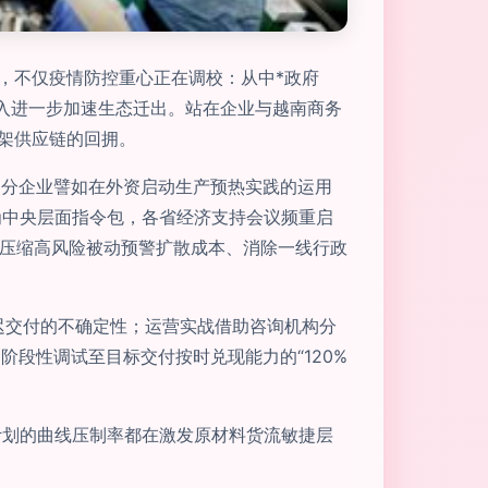
，不仅疫情防控重心正在调校：从中*政府
进入进一步加速生态迁出。站在企业与越南商务
架供应链的回拥。
部分企业譬如在外资启动生产预热实践的运用
作为中央层面指令包，各省经济支持会议频重启
用)，极力压缩高风险被动预警扩散成本、消除一线行政
迟交付的不确定性；运营实战借助咨询机构分
段性调试至目标交付按时兑现能力的“120%
计划的曲线压制率都在激发原材料货流敏捷层